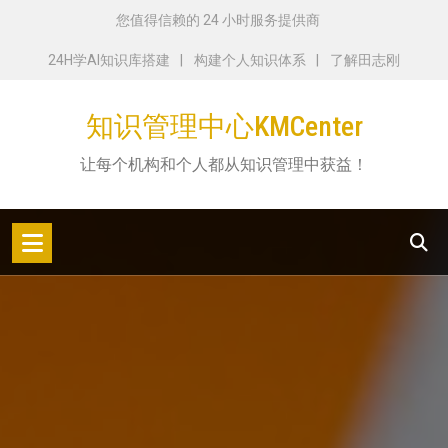
跳
您值得信赖的 24 小时服务提供商
转
24H学AI知识库搭建
构建个人知识体系
了解田志刚
到
内
知识管理中心KMCenter
容
让每个机构和个人都从知识管理中获益！