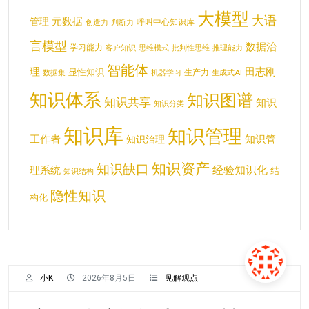
大模型
大语
元数据
管理
呼叫中心知识库
创造力
判断力
言模型
数据治
学习能力
客户知识
思维模式
批判性思维
推理能力
智能体
理
田志刚
显性知识
生产力
数据集
机器学习
生成式AI
知识体系
知识图谱
知识共享
知识
知识分类
知识库
知识管理
工作者
知识管
知识治理
知识资产
知识缺口
经验知识化
理系统
结
知识结构
隐性知识
构化
小K
2026年8月5日
见解观点