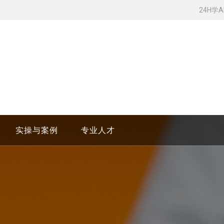
24H学
实操与案例
专业人才