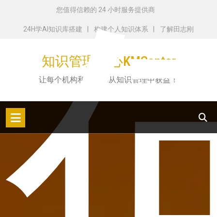
跳
您值得信赖的 24 小时服务提供商
转
24H学AI知识库搭建
构建个人知识体系
了解田志刚
到
内
知识管理中心KMCenter
容
让每个机构和个人都从知识管理中获益！