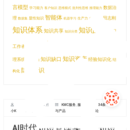
言模型
数据治
学习能力
客户知识
思维模式
批判性思维
推理能力
智能体
理
田志刚
显性知识
生产力
数据集
机器学习
生成式AI
知识体系
知识图谱
知识共享
知识
知识分类
知识库
知识管理
工作者
知识管
知识治理
知识资产
知识缺口
经验知识化
理系统
结
知识结构
隐性知识
构化
2025年7月
KMC服务
,
服务
34条
小K
28日
与产品
评论
AI时代知识管理实施、知识