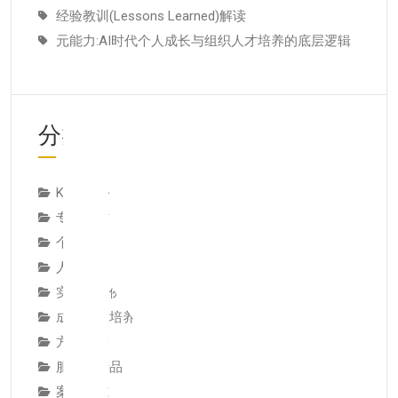
经验教训(Lessons Learned)解读
元能力:AI时代个人成长与组织人才培养的底层逻辑
分类
KMC服务
专业人才
个人知识管理
人才推荐
实操与案例
成为专家培养专家
方法技巧
服务与产品
案例研究