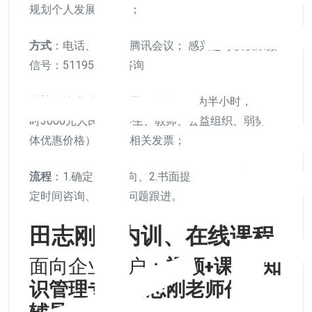
规划个人发展建议等；
方式
：电话、微信或腾讯会议； 感兴趣可以联系微
信号：511956894 咨询
价格
：按小时收费，最低计费单元为半小时，每小
时3000元人民币（学生、教师、公益组织、弱势群
体优惠价格），开具相关发票；
流程
：1.确定咨询意向、2.书面提交问题描述、3.约
定时间咨询、4.后续问题跟进。
田志刚的内训、在线课程
面向企业用户：
视频+课件+知
识管理专家田志刚老师作业