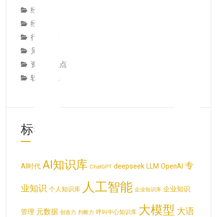
经典论述
经验教训
行业动态
见解观点
资讯与观点
软件系统
标签云
AI知识库
专
deepseek
AI时代
LLM
OpenAI
ChatGPT
人工智能
业知识
企业知识
个人知识库
企业知识库
大模型
大语
元数据
管理
呼叫中心知识库
创造力
判断力