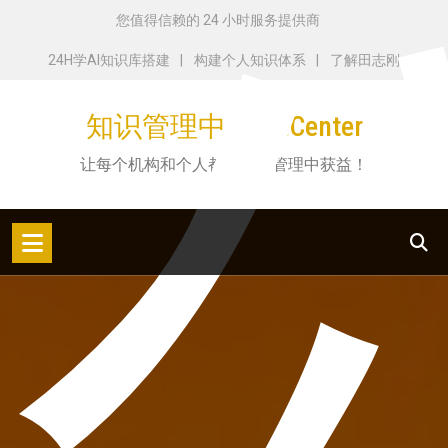
跳
您值得信赖的 24 小时服务提供商
转
24H学AI知识库搭建
构建个人知识体系
了解田志刚
到
内
知识管理中心KMCenter
容
让每个机构和个人都从知识管理中获益！