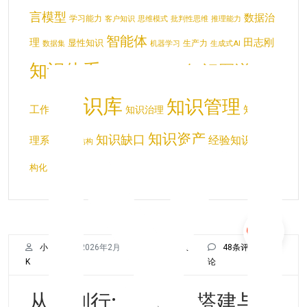
言模型
数据治
学习能力
客户知识
思维模式
批判性思维
推理能力
智能体
理
田志刚
显性知识
生产力
数据集
机器学习
生成式AI
知识体系
知识图谱
知识共享
知识
知识分类
知识库
知识管理
工作者
知识管
知识治理
知识资产
知识缺口
经验知识化
理系统
结
知识结构
隐性知识
构化
小
2026年2月12
KMC服
48条评
K
日
务
论
从知到行:AI知识库搭建与