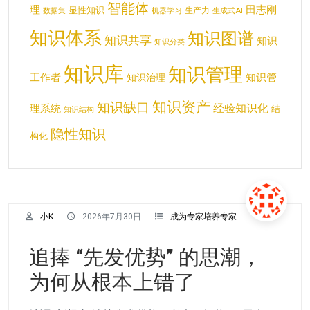
智能体
理
田志刚
显性知识
生产力
数据集
机器学习
生成式AI
知识体系
知识图谱
知识共享
知识
知识分类
知识库
知识管理
工作者
知识管
知识治理
知识资产
知识缺口
经验知识化
理系统
结
知识结构
隐性知识
构化
小K
2026年7月30日
成为专家培养专家
追捧 “先发优势” 的思潮，
为何从根本上错了