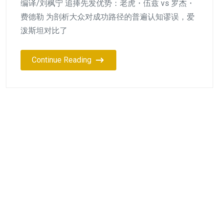
编译/刘枫宁 追捧先发优势：老虎・伍兹 vs 罗杰・
费德勒 为剖析大众对成功路径的普遍认知谬误，爱
泼斯坦对比了
Continue Reading
小K
2026年7月29日
成为专家培养专家
AI时代的元知识、根能力与
教学新模式