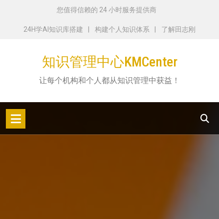
跳
您值得信赖的 24 小时服务提供商
转
24H学AI知识库搭建
构建个人知识体系
了解田志刚
到
内
知识管理中心KMCenter
容
让每个机构和个人都从知识管理中获益！