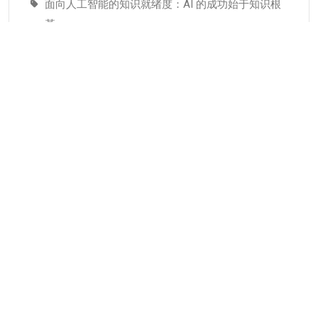
面向人工智能的知识就绪度：AI 的成功始于知识根
基
适配人工智能就绪度的知识管理成熟度：技术管理
者战略指南–为什么说知识管理是人工智能投入当中
潜藏的发展瓶颈
分类
KMC服务
专业人才
个人知识管理