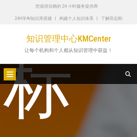
跳
您值得信赖的 24 小时服务提供商
转
24H学AI知识库搭建
构建个人知识体系
了解田志刚
到
内
知识管理中心KMCenter
容
标
让每个机构和个人都从知识管理中获益！