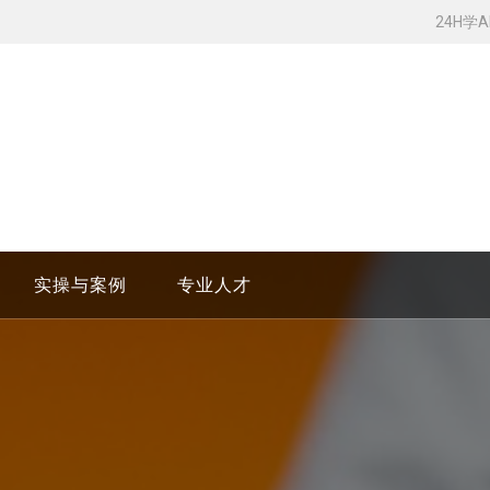
24H学
实操与案例
专业人才