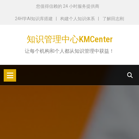
跳
您值得信赖的 24 小时服务提供商
转
24H学AI知识库搭建
构建个人知识体系
了解田志刚
到
内
知识管理中心KMCenter
容
让每个机构和个人都从知识管理中获益！