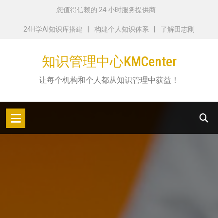
跳
您值得信赖的 24 小时服务提供商
转
24H学AI知识库搭建
构建个人知识体系
了解田志刚
到
内
知识管理中心KMCenter
容
让每个机构和个人都从知识管理中获益！