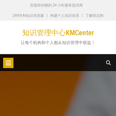
跳
您值得信赖的 24 小时服务提供商
转
24H学AI知识库搭建
构建个人知识体系
了解田志刚
到
内
知识管理中心KMCenter
容
让每个机构和个人都从知识管理中获益！