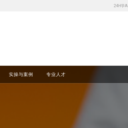
24H学
实操与案例
专业人才