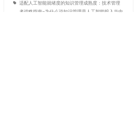
适配人工智能就绪度的知识管理成熟度：技术管理
者战略指南–为什么说知识管理是人工智能投入当中
潜藏的发展瓶颈
经验教训(Lessons Learned)解读
分类
KMC服务
专业人才
个人知识管理