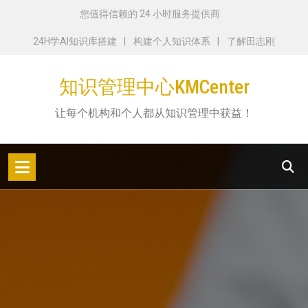
跳
您值得信赖的 24 小时服务提供商
转
24H学AI知识库搭建
构建个人知识体系
了解田志刚
到
内
知识管理中心KMCenter
容
让每个机构和个人都从知识管理中获益！