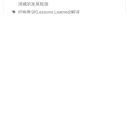
潜藏的发展瓶颈
经验教训(Lessons Learned)解读
元能力:AI时代个人成长与组织人才培养的底层逻辑
分类
KMC服务
专业人才
个人知识管理
人才推荐