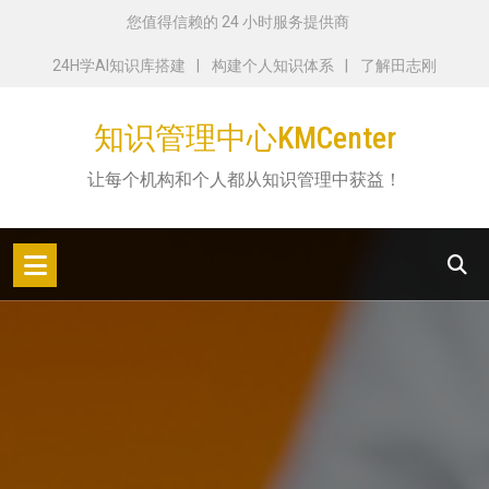
跳
您值得信赖的 24 小时服务提供商
转
24H学AI知识库搭建
构建个人知识体系
了解田志刚
到
内
知识管理中心KMCenter
容
让每个机构和个人都从知识管理中获益！