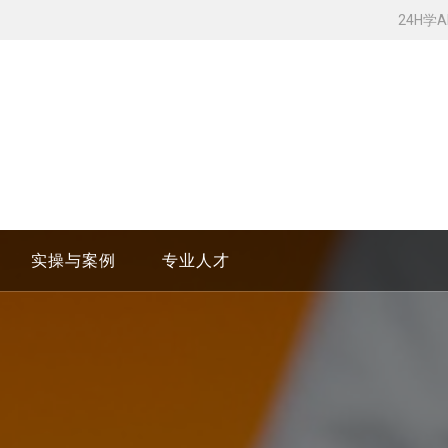
24H学
实操与案例
专业人才