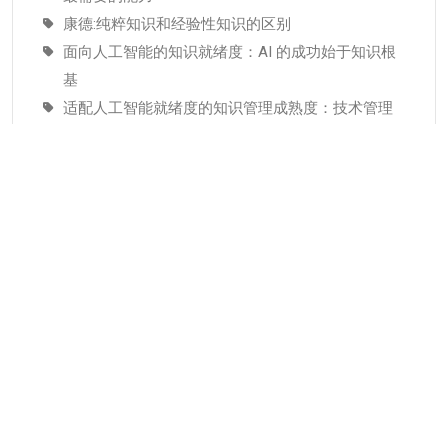
康德:纯粹知识和经验性知识的区别
面向人工智能的知识就绪度：AI 的成功始于知识根
基
适配人工智能就绪度的知识管理成熟度：技术管理
者战略指南–为什么说知识管理是人工智能投入当中
潜藏的发展瓶颈
分类
KMC服务