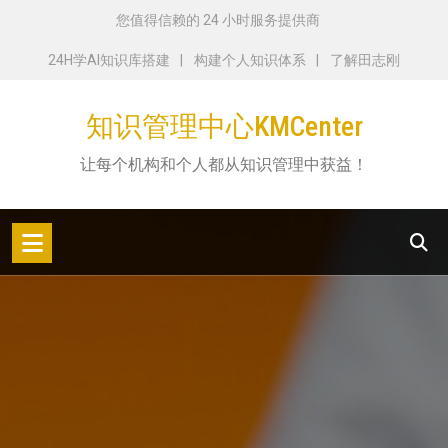
跳
您值得信赖的 24 小时服务提供商
转
24H学AI知识库搭建
构建个人知识体系
了解田志刚
到
内
知识管理中心KMCenter
容
让每个机构和个人都从知识管理中获益！