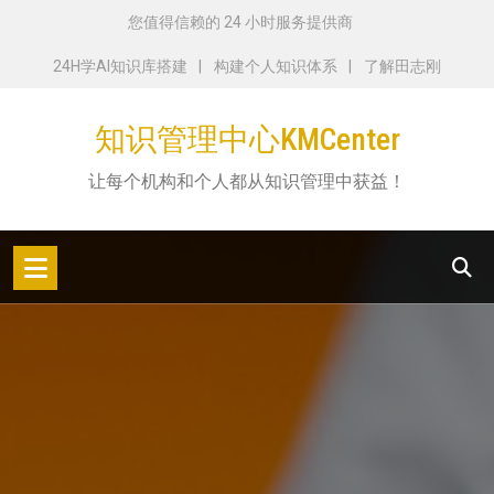
跳
您值得信赖的 24 小时服务提供商
转
24H学AI知识库搭建
构建个人知识体系
了解田志刚
到
内
知识管理中心KMCenter
容
让每个机构和个人都从知识管理中获益！