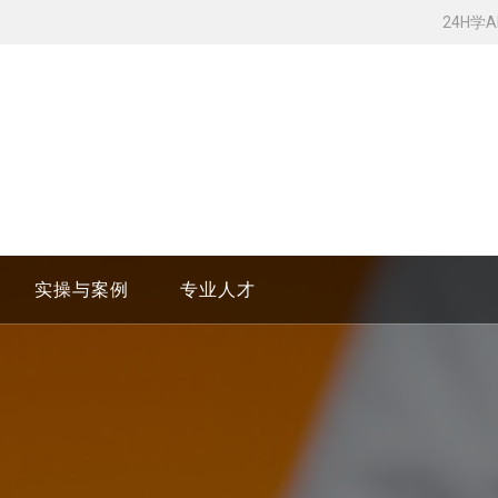
24H学
实操与案例
专业人才