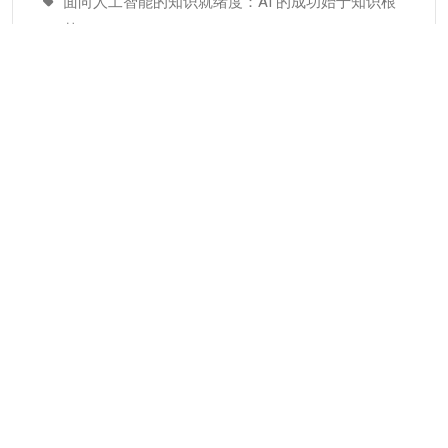
面向人工智能的知识就绪度：AI 的成功始于知识根
基
适配人工智能就绪度的知识管理成熟度：技术管理
者战略指南–为什么说知识管理是人工智能投入当中
潜藏的发展瓶颈
分类
KMC服务
专业人才
个人知识管理