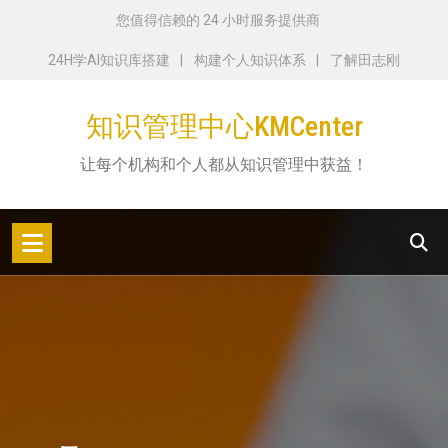
跳
您值得信赖的 24 小时服务提供商
转
24H学AI知识库搭建
构建个人知识体系
了解田志刚
到
内
知识管理中心KMCenter
容
让每个机构和个人都从知识管理中获益！