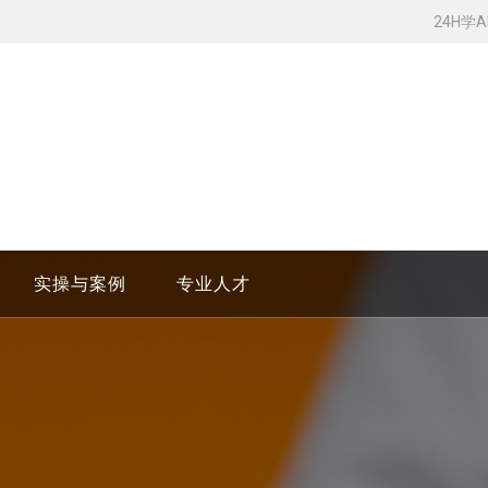
24H学
实操与案例
专业人才