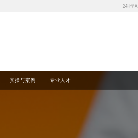
24H学
实操与案例
专业人才