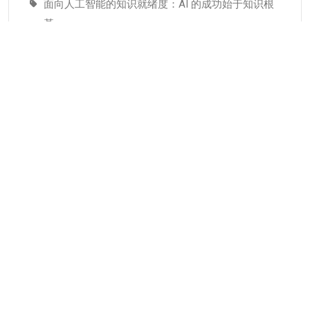
面向人工智能的知识就绪度：AI 的成功始于知识根
基
适配人工智能就绪度的知识管理成熟度：技术管理
者战略指南–为什么说知识管理是人工智能投入当中
潜藏的发展瓶颈
分类
KMC服务
专业人才
个人知识管理