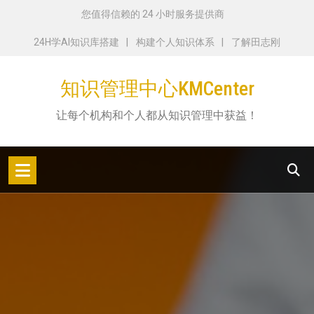
跳
您值得信赖的 24 小时服务提供商
转
24H学AI知识库搭建
构建个人知识体系
了解田志刚
到
内
知识管理中心KMCenter
容
让每个机构和个人都从知识管理中获益！