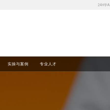
24H学
实操与案例
专业人才