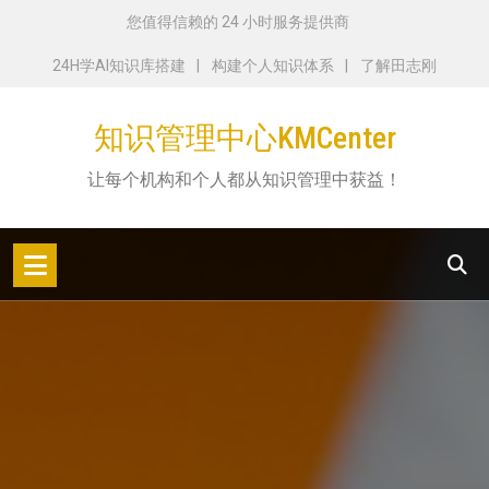
跳
您值得信赖的 24 小时服务提供商
转
24H学AI知识库搭建
构建个人知识体系
了解田志刚
到
内
知识管理中心KMCenter
容
让每个机构和个人都从知识管理中获益！