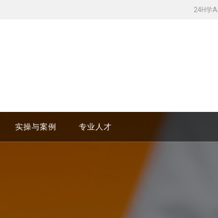
24H学
实操与案例
专业人才