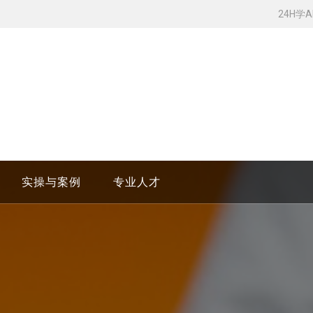
24H学
实操与案例
专业人才