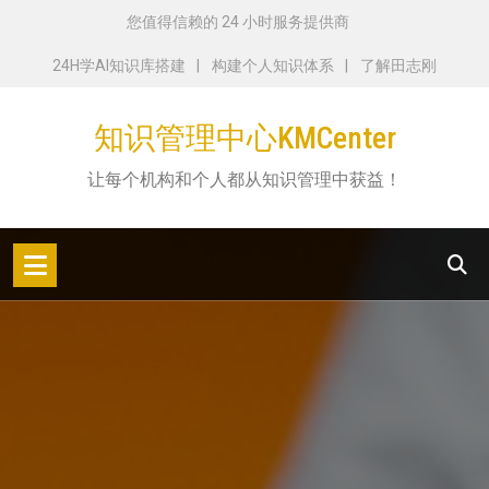
跳
您值得信赖的 24 小时服务提供商
转
24H学AI知识库搭建
构建个人知识体系
了解田志刚
到
内
知识管理中心KMCenter
容
让每个机构和个人都从知识管理中获益！