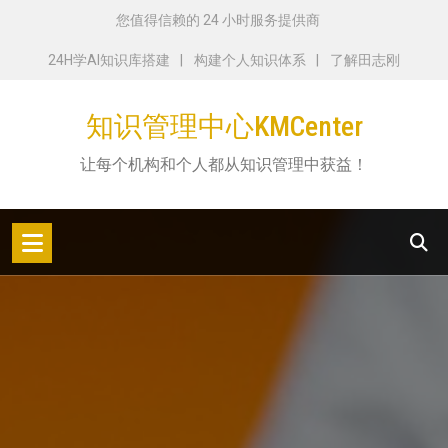
跳
您值得信赖的 24 小时服务提供商
转
24H学AI知识库搭建
构建个人知识体系
了解田志刚
到
内
知识管理中心KMCenter
容
让每个机构和个人都从知识管理中获益！