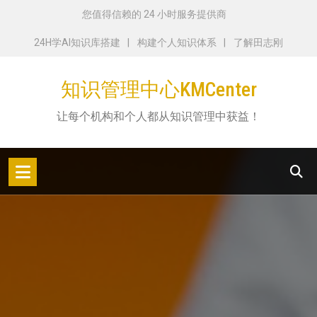
跳
您值得信赖的 24 小时服务提供商
转
24H学AI知识库搭建
构建个人知识体系
了解田志刚
到
内
知识管理中心KMCenter
容
让每个机构和个人都从知识管理中获益！