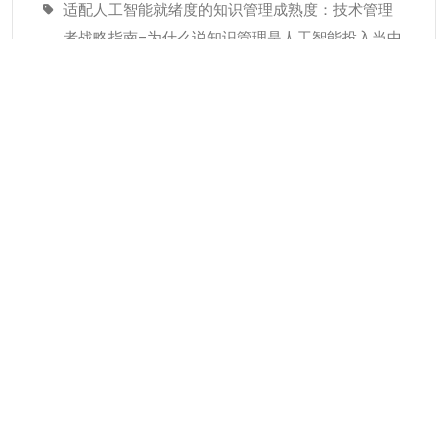
适配人工智能就绪度的知识管理成熟度：技术管理
者战略指南–为什么说知识管理是人工智能投入当中
潜藏的发展瓶颈
经验教训(Lessons Learned)解读
分类
KMC服务
专业人才
个人知识管理