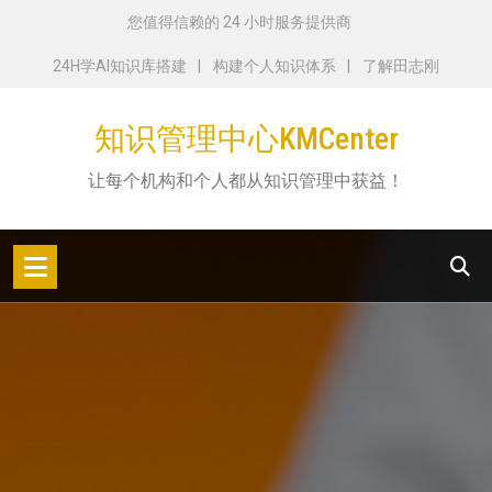
跳
您值得信赖的 24 小时服务提供商
转
24H学AI知识库搭建
构建个人知识体系
了解田志刚
到
内
知识管理中心KMCenter
容
让每个机构和个人都从知识管理中获益！