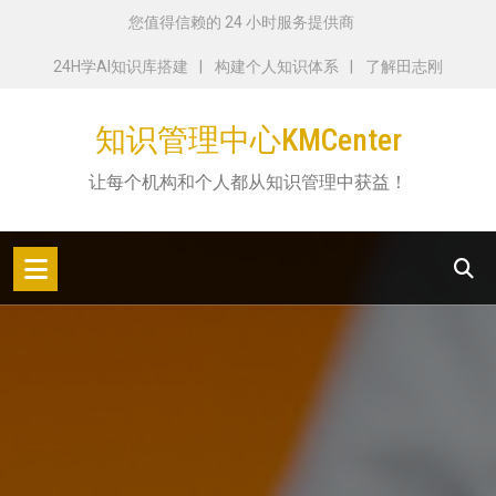
跳
您值得信赖的 24 小时服务提供商
转
24H学AI知识库搭建
构建个人知识体系
了解田志刚
到
内
知识管理中心KMCenter
容
让每个机构和个人都从知识管理中获益！