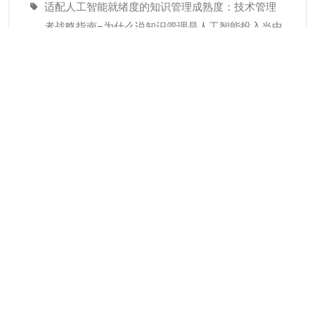
适配人工智能就绪度的知识管理成熟度：技术管理
者战略指南–为什么说知识管理是人工智能投入当中
潜藏的发展瓶颈
经验教训(Lessons Learned)解读
分类
KMC服务
专业人才
个人知识管理