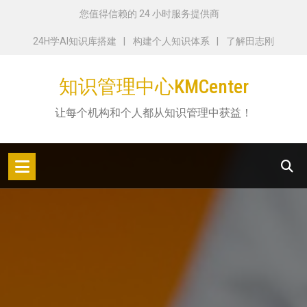
跳
您值得信赖的 24 小时服务提供商
转
24H学AI知识库搭建
构建个人知识体系
了解田志刚
到
内
知识管理中心KMCenter
容
让每个机构和个人都从知识管理中获益！