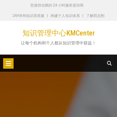
跳
您值得信赖的 24 小时服务提供商
转
24H学AI知识库搭建
构建个人知识体系
了解田志刚
到
内
知识管理中心KMCenter
容
让每个机构和个人都从知识管理中获益！