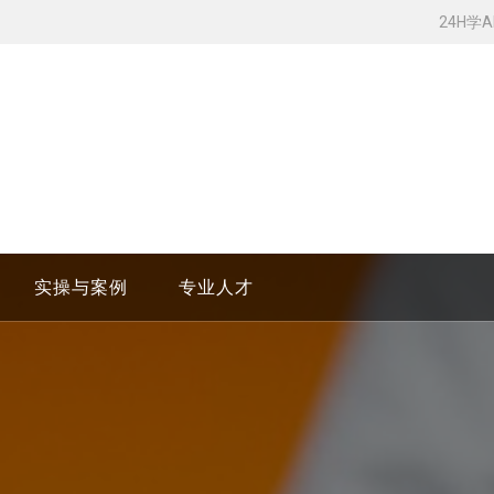
24H学
实操与案例
专业人才