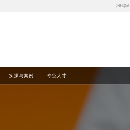
24H学
实操与案例
专业人才