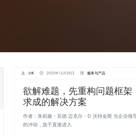
小K
2025年12月30日
服务与产品
欲解难题，先重构问题框架
求成的解决方案
作者：朱莉娅・宾德 迈克尔・D. 沃特金斯 当企业
的冲动，急于直接进入