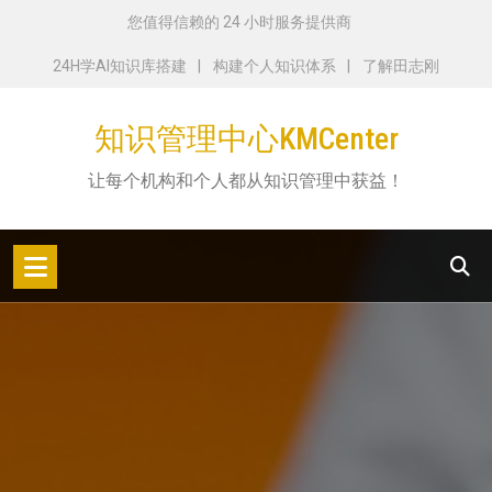
跳
您值得信赖的 24 小时服务提供商
转
24H学AI知识库搭建
构建个人知识体系
了解田志刚
到
内
知识管理中心KMCenter
容
让每个机构和个人都从知识管理中获益！