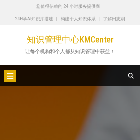
跳
您值得信赖的 24 小时服务提供商
转
24H学AI知识库搭建
构建个人知识体系
了解田志刚
到
内
知识管理中心KMCenter
容
让每个机构和个人都从知识管理中获益！