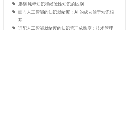
康德:纯粹知识和经验性知识的区别
面向人工智能的知识就绪度：AI 的成功始于知识根
基
适配人工智能就绪度的知识管理成熟度：技术管理
者战略指南–为什么说知识管理是人工智能投入当中
潜藏的发展瓶颈
分类
KMC服务