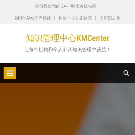
跳
您值得信赖的 24 小时服务提供商
转
24H学AI知识库搭建
构建个人知识体系
了解田志刚
到
内
知识管理中心KMCenter
容
让每个机构和个人都从知识管理中获益！