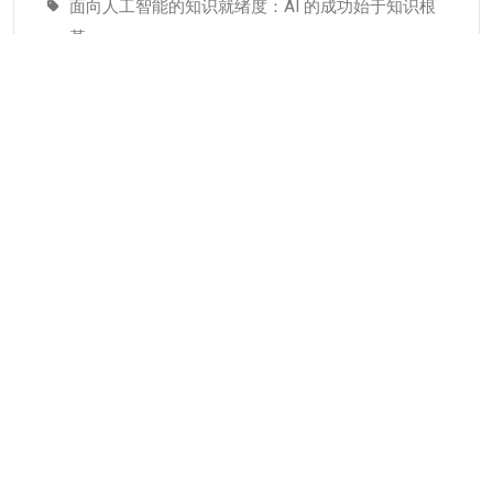
面向人工智能的知识就绪度：AI 的成功始于知识根
基
适配人工智能就绪度的知识管理成熟度：技术管理
者战略指南–为什么说知识管理是人工智能投入当中
潜藏的发展瓶颈
分类
KMC服务
专业人才
个人知识管理