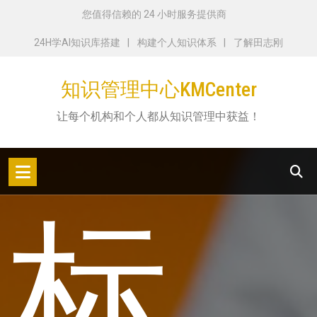
跳
您值得信赖的 24 小时服务提供商
转
24H学AI知识库搭建
构建个人知识体系
了解田志刚
到
内
知识管理中心KMCenter
容
让每个机构和个人都从知识管理中获益！
标