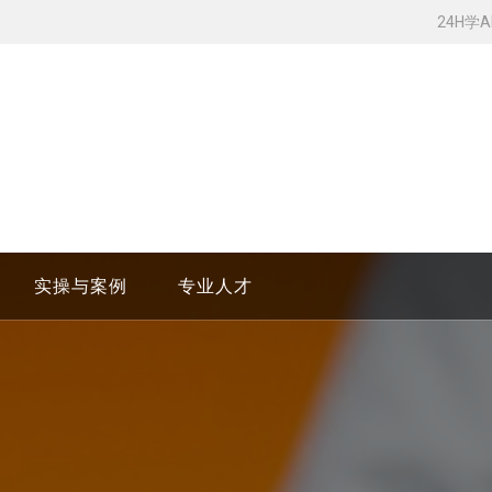
24H学
实操与案例
专业人才