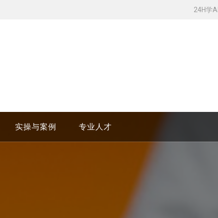
24H学
实操与案例
专业人才