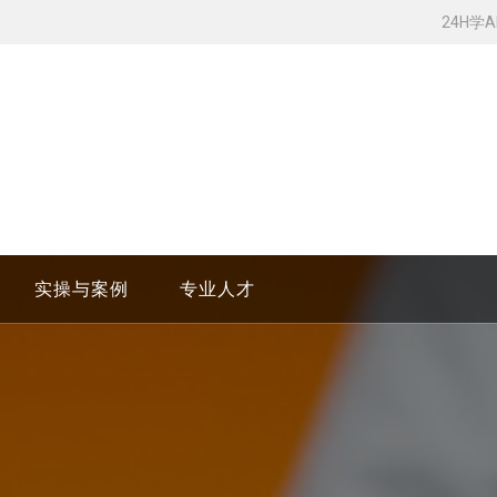
24H学
实操与案例
专业人才