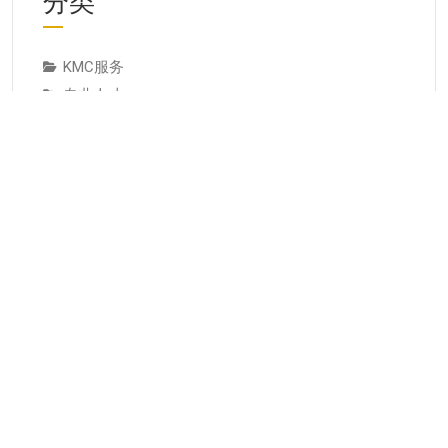
分类
KMC服务
专业人才
个人知识管理
人才推荐
实操与案例
成为专家培养专家
方法技巧
服务与产品
案例研究
经典论述
经验教训
行业动态
见解观点
资讯与观点