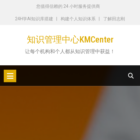
跳
您值得信赖的 24 小时服务提供商
转
24H学AI知识库搭建
构建个人知识体系
了解田志刚
到
内
知识管理中心KMCenter
容
让每个机构和个人都从知识管理中获益！