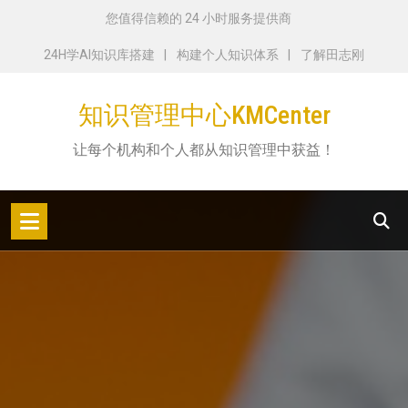
跳
您值得信赖的 24 小时服务提供商
转
24H学AI知识库搭建
构建个人知识体系
了解田志刚
到
内
知识管理中心KMCenter
容
让每个机构和个人都从知识管理中获益！