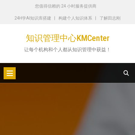
跳
您值得信赖的 24 小时服务提供商
转
24H学AI知识库搭建
构建个人知识体系
了解田志刚
到
内
知识管理中心KMCenter
容
让每个机构和个人都从知识管理中获益！