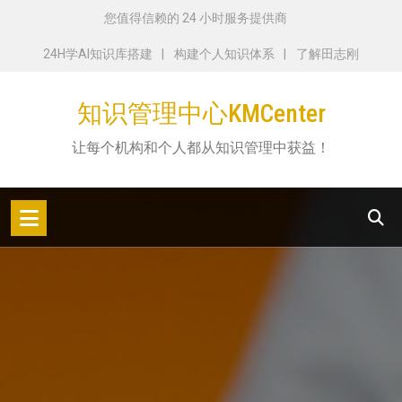
跳
您值得信赖的 24 小时服务提供商
转
24H学AI知识库搭建
构建个人知识体系
了解田志刚
到
内
知识管理中心KMCenter
容
让每个机构和个人都从知识管理中获益！