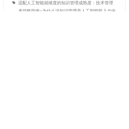
适配人工智能就绪度的知识管理成熟度：技术管理
者战略指南–为什么说知识管理是人工智能投入当中
潜藏的发展瓶颈
经验教训(Lessons Learned)解读
分类
KMC服务
专业人才
个人知识管理