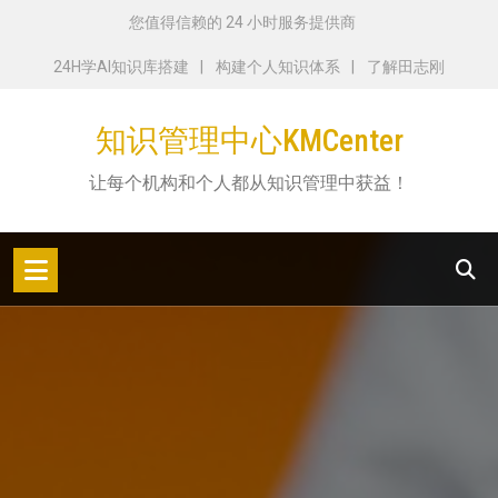
跳
您值得信赖的 24 小时服务提供商
转
24H学AI知识库搭建
构建个人知识体系
了解田志刚
到
内
知识管理中心KMCenter
容
让每个机构和个人都从知识管理中获益！