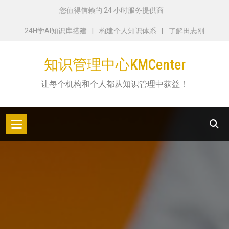
跳
您值得信赖的 24 小时服务提供商
转
24H学AI知识库搭建
构建个人知识体系
了解田志刚
到
内
知识管理中心KMCenter
容
让每个机构和个人都从知识管理中获益！