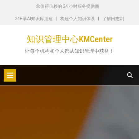
跳
您值得信赖的 24 小时服务提供商
转
24H学AI知识库搭建
构建个人知识体系
了解田志刚
到
内
知识管理中心KMCenter
容
让每个机构和个人都从知识管理中获益！